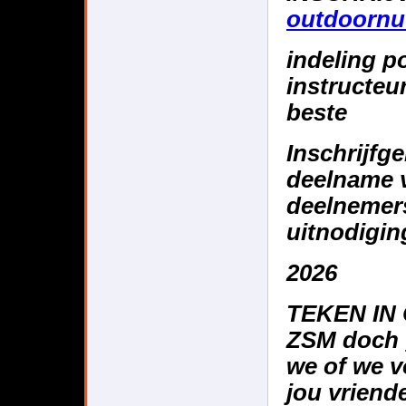
outdoornu
indeling p
instructeur
beste
Inschri
deelname 
deelnemers
uitnodigin
2026
TEKEN IN
ZSM doch
we of we 
jou vriend