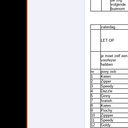
de ring
volgende
buienom
zaterdag
LET OP
je moet zelf een
voorlezer
hebben
nr
pony ovb
1
Kwien
2
Zipper
3
Speedy
4
Dazzle
5
Ginny
7
Ivanoh
8
Kwien
9
Piochy
10
Zippper
11
Speedy
12
Goldy