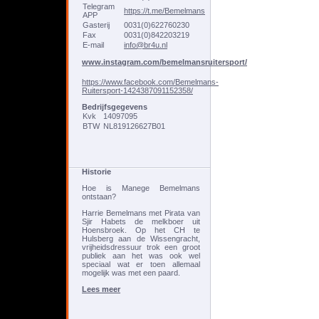
Telegram
https://t.me/Bemelmans
APP
Gasterij
0031(0)622760230
Fax
0031(0)842203219
E-mail
info@br4u.nl
www.instagram.com/bemelmansruitersport/
https://www.facebook.com/Bemelmans-
Ruitersport-1424387091152358/
Bedrijfsgegevens
Kvk
14097095
BTW
NL819126627B01
Historie
Hoe is Manege Bemelmans
ontstaan?
Harrie Bemelmans met Pirata van
Sjir Habets de melkboer uit
Hoensbroek. Op het CH te
Hulsberg aan de Wissengracht,
vrijheidsdressuur trok een groot
publiek aan het was ook wel
speciaal wat er toen allemaal
mogelijk was met een paard.
Lees meer