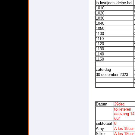
is losrijden kleine hal
1010
1020
1030
J
1040
1050
1100
1110
1120
1130
1140
I
1150
zaterdag
30 december 2023
Datum
29dec
toilleteren
aanvang 14
uur
subtotaal
8
Amy
A les 18uur
Silke
A les 18uur