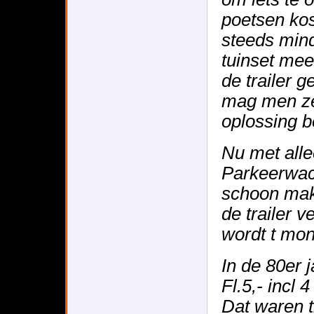
poetsen kos
steeds min
tuinset mee
de trailer 
mag men ze
oplossing b
Nu met all
Parkeerwach
schoon mak
de trailer v
wordt t mo
In de 80er 
Fl.5,- incl
Dat waren t