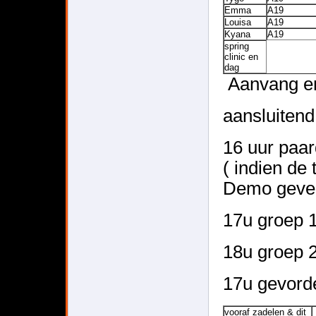
Emma
A19
Louisa
A19
Kyana
A19
spring
clinic en
dag
Aanvang en 
aansluiten
16 uur paa
( indien de 
Demo geve
17u groep 1
18u groep 2
17u gevord
vooraf zadelen & dit