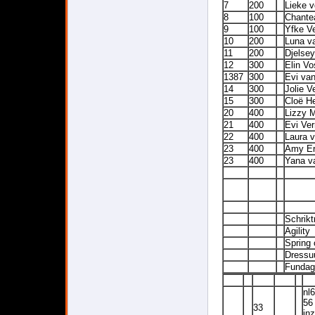
7
200
Lieke v
8
100
Chante
9
100
Yfke V
10
200
Luna va
11
200
Djelsey
12
300
Elin Vo
1387
300
Evi va
14
300
Jolie V
15
300
Cloë H
20
400
Lizzy 
21
400
Evi Ve
22
400
Laura 
23
400
Amy Er
23
400
Yana v
Schrikt
Agility
Spring 
Dressuu
Fundag
nl
56
33
in