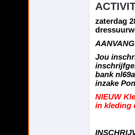
ACTIVI
zaterdag 2
dressuurwe
AANVANG
Jou inschri
inschrijfg
bank nl69
inzake Po
NIEUW Kleu
in kleding 
INSCHRIJVE