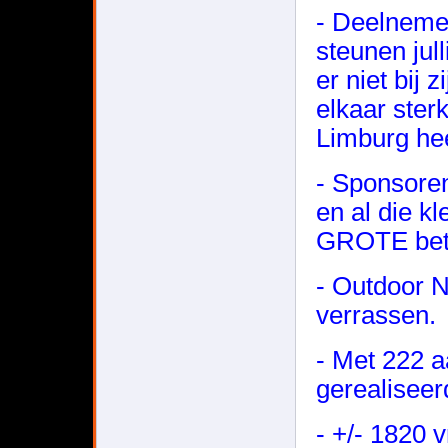
- Deelnemer
steunen jul
er niet bij 
elkaar ste
Limburg hee
- Sponsore
en al die k
GROTE bete
- Outdoor N
verrassen.
- Met 222 a
gerealiseer
- +/- 1820 v