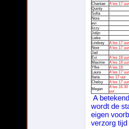
Chantae
A les 17 uur
Quinty
-
Sofia
-
Nora
-
evi
lizzy
Jolijn
Lieke
Lindsey
A les 17 uur
Noor
A les 17 uu
Jad
Evi
A les 18 uur
Maxime
A les 18 uur
Yfke
A les 18
Laura
A les 17 uur
Ilaria
les 17 uur
Chelsy
A les 17 uur
A les 16.30
Megan
uur
A betekend
wordt de sta
eigen voorb
verzorg tij