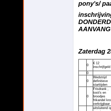
pony's/ paa
inschrijv
DONDERD
AANVANG 
Zaterdag 2
€ 12
0
inschrijfgeld
0
Wedstrijd
0
definitieve
starttijden
Frisdrank ,
tosti's en
0
broodjes
frikandel kr
verkrijgbaar
uitsluitend o