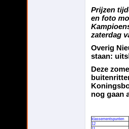
Prijzen tij
en foto mo
Kampioens
zaterdag v
Overig Nie
staan: uit
Deze zome
buitenritt
Koningsbos
nog gaan a
klassementspunten
12
11