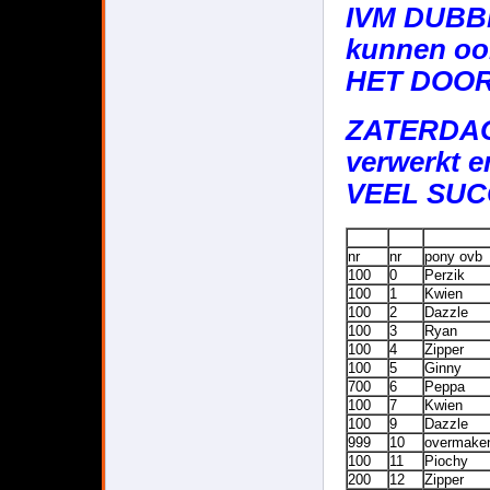
IVM DUBBE
kunnen oo
HET DOO
ZATERDAG 
verwerkt e
VEEL SU
nr
nr
pony ovb
100
0
Perzik
100
1
Kwien
100
2
Dazzle
100
3
Ryan
100
4
Zipper
100
5
Ginny
700
6
Peppa
100
7
Kwien
100
9
Dazzle
999
10
overmake
100
11
Piochy
200
12
Zipper