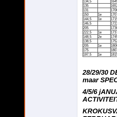
134,5
164
135
165
131
170
150
1e
170
144,5
1e
171
146,5
172
205
173
222,5
1e
173
148,5
2e
174
138,5
175
205
1e
180
175
180
197,5
1e
181
28/29/30 
maar SPEC
4/5/6 jAN
ACTIVITE
KROKUSVA