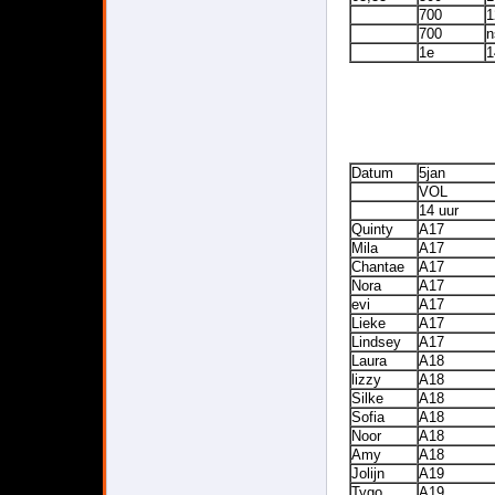
700
1
700
n
1e
1
Datum
5jan
VOL
14 uur
Quinty
A17
Mila
A17
Chantae
A17
Nora
A17
evi
A17
Lieke
A17
Lindsey
A17
Laura
A18
lizzy
A18
Silke
A18
Sofia
A18
Noor
A18
Amy
A18
Jolijn
A19
Tygo
A19