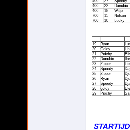
400
27
Speedy
400
22
Danubio
400
18
Witje
700
11
Nelson
700
10
Lucky
19
Ryan
Lu
20
Goldy
Li
21
Poichy
El
22
Danubio
Ila
23
Zipper
Li
24
Speedy
Da
25
Zipper
Dj
26
Ryan
Dj
27
Speedy
Dj
28
goldy
El
29
Piochy
Sa
STARTIJD