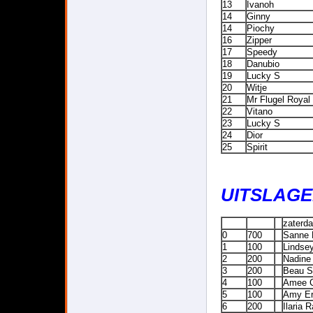
13
Ivanoh
14
Ginny
14
Piochy
16
Zipper
17
Speedy
18
Danubio
19
Lucky S
20
Witje
21
Mr Flugel Royal
22
Vitano
23
Lucky S
24
Dior
25
Spirit
UITSLAGEN
zaterda
0
700
Sanne 
1
100
Lindse
2
200
Nadine
3
200
Beau S
4
100
Amee C
5
100
Amy Er
6
200
Ilaria 