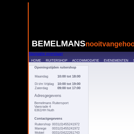
BEMELMANS
nooitvangehoo
Navigatie overslaan
HOME
RUITERSHOP
ACCOMMODATIE
EVENEMENTEN
Openingstijden ruitershop
Maandag
10:00 tot 18:00
Di t/m Vrijdag
10:00 tot 19:00
Zaterdag
09:00 tot 17:00
Adresgegevens
Bemelmans Ruitersport
Vaesrade 4
6361HH Nuth
Contactgegevens
Ruitershop
0031(0)455241972
Manege
0031(0)455241972
Mobiel
0031(0)622261743