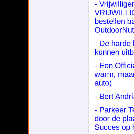
- Vrijwilli
VRIJWILLI
bestellen b
OutdoorNu
- De harde 
kunnen uitb
- Een Offic
warm, maar
auto)
- Bert Andr
- Parkeer T
door de plaa
Succes op 