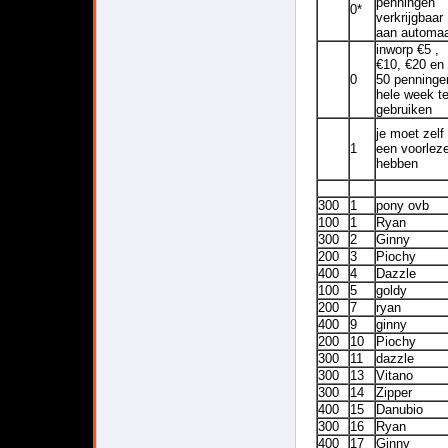
penningen
0*
verkrijgbaar
aan automa
inworp €5 ,
€10, €20 en
0
50 penninge
hele week t
gebruiken
je moet zelf
1
een voorleze
hebben
300
1
pony ovb
100
1
Ryan
300
2
Ginny
200
3
Piochy
400
4
Dazzle
100
5
goldy
200
7
ryan
400
9
ginny
200
10
Piochy
300
11
dazzle
300
13
Vitano
300
14
Zipper
400
15
Danubio
300
16
Ryan
400
17
Ginny