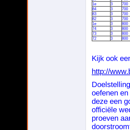
1e
3
700
84
3
700
83
3
700
82
3
700
1e
3
800
74
3
800
73
3
800
72
3
800
Kijk ook ee
http://ww
Doelstellin
oefenen en 
deze een g
officiële w
proeven aa
doorstroomt