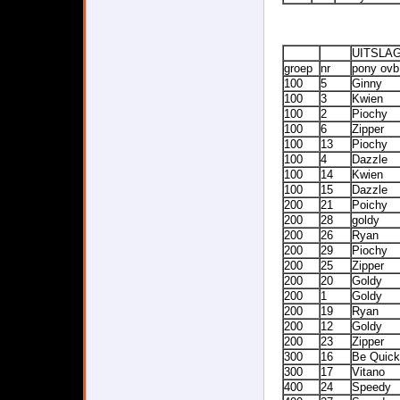
UITSLA
groep
nr
pony ovb
100
5
Ginny
100
3
Kwien
100
2
Piochy
100
6
Zipper
100
13
Piochy
100
4
Dazzle
100
14
Kwien
100
15
Dazzle
200
21
Poichy
200
28
goldy
200
26
Ryan
200
29
Piochy
200
25
Zipper
200
20
Goldy
200
1
Goldy
200
19
Ryan
200
12
Goldy
200
23
Zipper
300
16
Be Quick
300
17
Vitano
400
24
Speedy