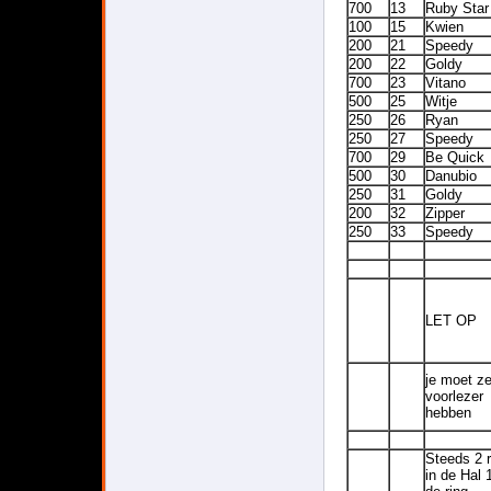
700
13
Ruby Star
100
15
Kwien
200
21
Speedy
200
22
Goldy
700
23
Vitano
500
25
Witje
250
26
Ryan
250
27
Speedy
700
29
Be Quick
500
30
Danubio
250
31
Goldy
200
32
Zipper
250
33
Speedy
LET OP
je moet ze
voorlezer
hebben
Steeds 2 r
in de Hal 1