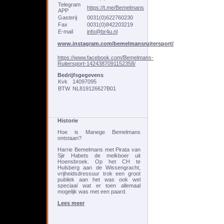
Telegram
https://t.me/Bemelmans
APP
Gasterij
0031(0)622760230
Fax
0031(0)842203219
E-mail
info@br4u.nl
www.instagram.com/bemelmansruitersport/
https://www.facebook.com/Bemelmans-
Ruitersport-1424387091152358/
Bedrijfsgegevens
Kvk
14097095
BTW
NL819126627B01
Historie
Hoe is Manege Bemelmans
ontstaan?
Harrie Bemelmans met Pirata van
Sjir Habets de melkboer uit
Hoensbroek. Op het CH te
Hulsberg aan de Wissengracht,
vrijheidsdressuur trok een groot
publiek aan het was ook wel
speciaal wat er toen allemaal
mogelijk was met een paard.
Lees meer