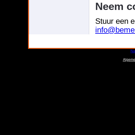
Neem co
Stuur een e
info@bemel
Na
Algeme