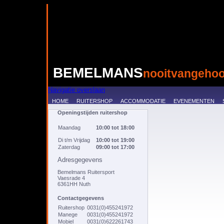
BEMELMANS
nooitvangehoo
Navigatie overslaan
HOME
RUITERSHOP
ACCOMMODATIE
EVENEMENTEN
Openingstijden ruitershop
Maandag
10:00 tot 18:00
Di t/m Vrijdag
10:00 tot 19:00
Zaterdag
09:00 tot 17:00
Adresgegevens
Bemelmans Ruitersport
Vaesrade 4
6361HH Nuth
Contactgegevens
Ruitershop
0031(0)455241972
Manege
0031(0)455241972
Mobiel
0031(0)622261743