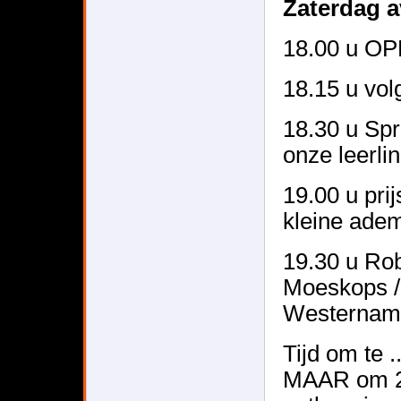
Zaterdag
18.00 u O
18.15 u vol
18.30 u Sp
onze leerli
19.00 u pri
kleine ade
19.30 u Ro
Moeskops / 
Westerna
Tijd om te 
MAAR om 22