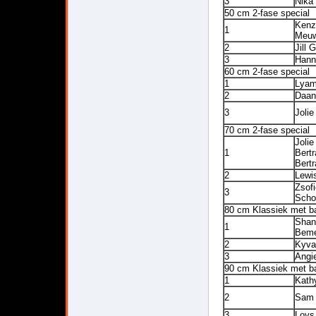
3
Nika
50 cm 2-fase special
Kenz
1
Meuw
2
Jill 
3
Hann
60 cm 2-fase special
1
Lyam
2
Daan
3
Jolie
70 cm 2-fase special
Jolie
1
Bert
Bert
2
Lewi
Zsofi
3
Scho
80 cm Klassiek met b
Shan
1
Bem
2
Kyva
3
Angi
90 cm Klassiek met b
1
Kath
2
Sam
3
Loys