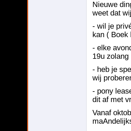
Nieuwe din
weet dat wij
- wil je
pri
kan ( Boek 
- elke avon
19u
zolang 
- heb je s
wij proberen
-
pony leas
dit af met v
Vanaf oktob
maAndelijk