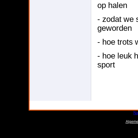
op halen
- zodat we 
geworden
- hoe trots 
- hoe leuk 
sport
Na
Algeme