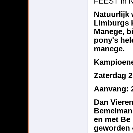
FEEST in N
Natuurlijk 
Limburgs 
Manege, bi
pony's hel
manege.
Kampioene
Zaterdag 
Aanvang: 2
Dan Vieren 
Bemelmans
en met Be
geworden o