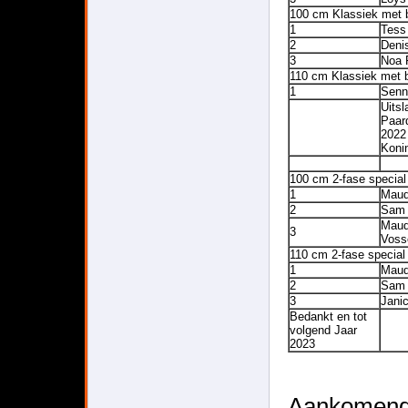
100 cm Klassiek met 
1
Tess
2
Deni
3
Noa 
110 cm Klassiek met 
1
Senn
Uitsl
Paard
2022
Koni
100 cm 2-fase special
1
Maud
2
Sam
Mau
3
Voss
110 cm 2-fase special
1
Maud
2
Sam
3
Jani
Bedankt en tot
volgend Jaar
2023
Aankomende