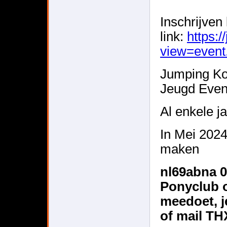
Inschrijven 
link:
https:
view=event
Jumping Ko
Jeugd Event
Al enkele j
In Mei 202
maken
nl69abna 0
Ponyclub o
meedoet, j
of mail T