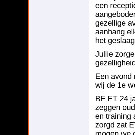
een recepti
aangeboden,
gezellige a
aanhang elk
het geslaa
Jullie zorg
gezelligheid
Een avond me
wij de 1e we
BE ET 24 ja
zeggen oud
en trainin
zorgd zat E
mogen we di