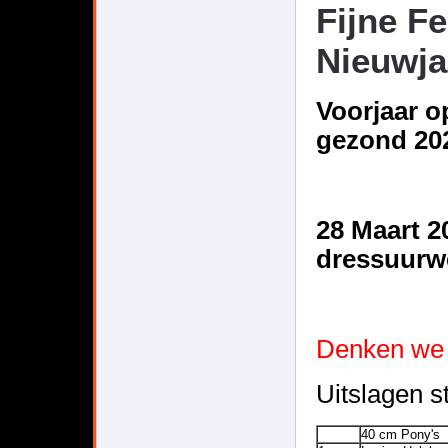
Fijne F
Nieuwja
Voorjaar o
gezond 20
28 Maart 2
dressuurwe
Denken we 
Uitslagen s
40 cm Pony's