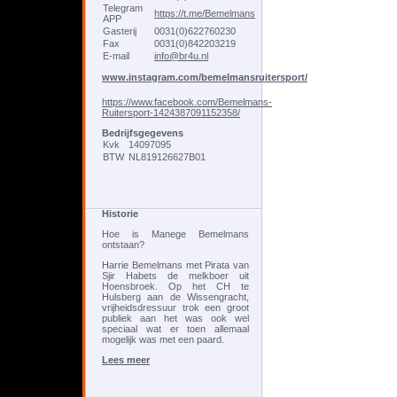
Telegram
https://t.me/Bemelmans
APP
Gasterij
0031(0)622760230
Fax
0031(0)842203219
E-mail
info@br4u.nl
www.instagram.com/bemelmansruitersport/
https://www.facebook.com/Bemelmans-
Ruitersport-1424387091152358/
Bedrijfsgegevens
Kvk
14097095
BTW
NL819126627B01
Historie
Hoe is Manege Bemelmans
ontstaan?
Harrie Bemelmans met Pirata van
Sjir Habets de melkboer uit
Hoensbroek. Op het CH te
Hulsberg aan de Wissengracht,
vrijheidsdressuur trok een groot
publiek aan het was ook wel
speciaal wat er toen allemaal
mogelijk was met een paard.
Lees meer