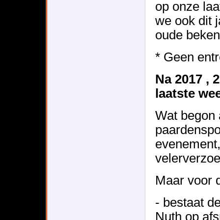
op onze laa
we ook dit 
oude beken
* Geen ent
Na 2017 , 
laatste we
Wat begon 
paardenspor
evenement,
velerverzo
Maar voor d
- bestaat d
Nuth op af