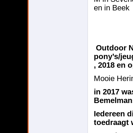
en in Beek
Outdoor N
pony’s/jeu
, 2018 en 
Mooie Heri
in 2017 wa
Bemelman
Iedereen d
toedraagt