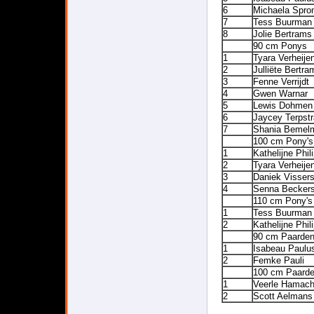
6
Michaela Spro
7
Tess Buurman
8
Jolie Bertrams
90 cm Ponys
1
Tyara Verheije
2
Julliëte Bertra
3
Fenne Verrijdt
4
Gwen Warnar
5
Lewis Dohmen
6
Jaycey Terpstr
7
Shania Bemel
100 cm Pony's
1
Kathelijne Phil
2
Tyara Verheije
3
Daniek Visser
4
Senna Becker
110 cm Pony's
1
Tess Buurman
2
Kathelijne Phil
90 cm Paarde
1
Isabeau Paulu
2
Femke Pauli
100 cm Paard
1
Veerle Hamach
2
Scott Aelmans