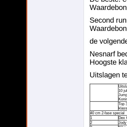
Waardebon
Second runn
Waardebon
de volgende
Nesnarf be
Hoogste kla
Uitslagen t
Uits
10 ju
Jump
Koni
Top 
klas
40 cm 2-fase special
1
Dex 
2
Jody