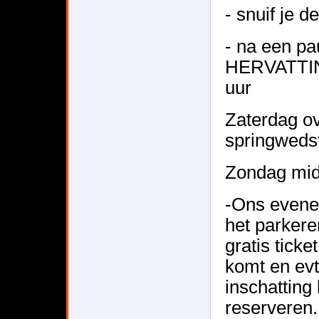
- snuif je d
- na een pa
HERVATTIN
uur
Zaterdag ov
springweds
Zondag mid
-Ons evene
het parkere
gratis tick
komt en evt
inschatting
reserveren