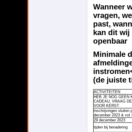
Wanneer w
vragen, w
past, wan
kan dit wi
openbaar
Minimale d
afmelding
instromen
(de
juiste 
ACTIVITEITEN
HEB JE NOG GEEN 
CADEAU, VRAAG D
VOOR KERST
inschrijvingen sluiten 
december 2023 & vol 
29 december 2023
t
ijden bij benadering