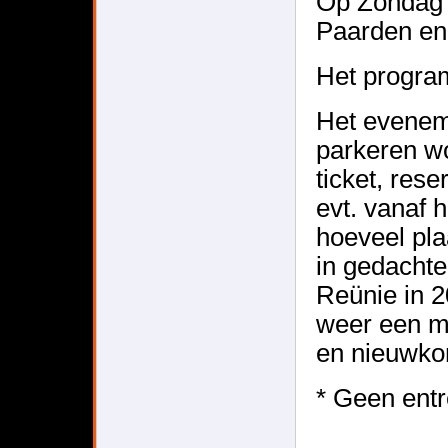
Op Zondag i
Paarden en
Het progra
Het evenem
parkeren wo
ticket, res
evt. vanaf h
hoeveel pla
in gedachte
Reünie in 2
weer een m
en nieuwko
* Geen ent