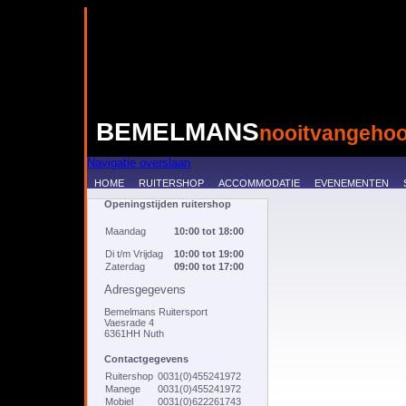
BEMELMANS
nooitvangehoo
Navigatie overslaan
HOME
RUITERSHOP
ACCOMMODATIE
EVENEMENTEN
Openingstijden ruitershop
Maandag
10:00 tot 18:00
Di t/m Vrijdag
10:00 tot 19:00
Zaterdag
09:00 tot 17:00
Adresgegevens
Bemelmans Ruitersport
Vaesrade 4
6361HH Nuth
Contactgegevens
Ruitershop
0031(0)455241972
Manege
0031(0)455241972
Mobiel
0031(0)622261743