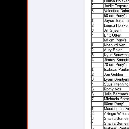
1
Louisa Holzke
2
Joëlle Terpstra
3
Valentina Dah
50 cm Pony's
1
Jayce Terpstra
2
Louisa Holzke
3
Jill Gijsen
4
Britt Otten
60 cm Pony's
1
Noah vd Ven
2
Aury Ehlen
3
Kylie Bouwens
4
Jimmy Smeet
70 cm Pony's
1
Isabeau Paulu
2
Jan Gehlen
3
Lyam Brentjen
4
Suus Pfenning
5
Romy Vos
6
Jolie Bertrams
7
Michaela Spro
80cm Pony's
1
Maud op het V
2
ASngie Willem
3
Shania Bemel
4
Shania Bemel
5
Isabeau Paulu