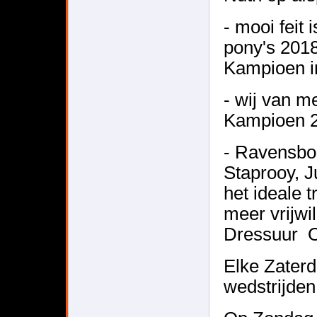
- mooi feit
pony's 201
Kampioen i
- wij van me
Kampioen 20
- Ravensbos
Staprooy, 
het ideale tr
meer vrijwi
Dressuur O
Elke Zaterd
wedstrijde